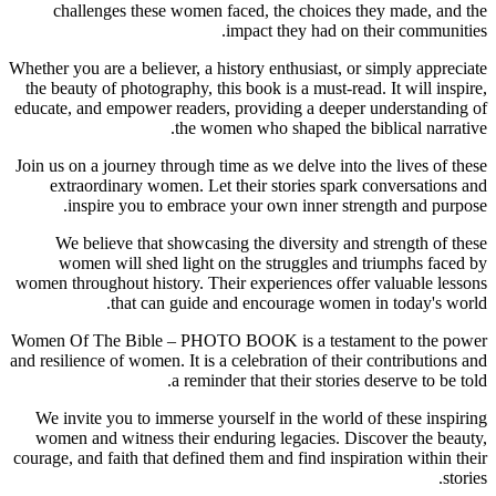
challe
Whether you 
the beauty
educate, an
Join us on 
extrao
insp
We bel
women
women throu
Women Of T
and resilienc
We invit
women an
courage, and