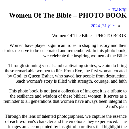
Wome
Women ha
stories dese
Through s
these rema
by God, t
each
This phot
the resi
reminder to
Through the
of each wo
images ar