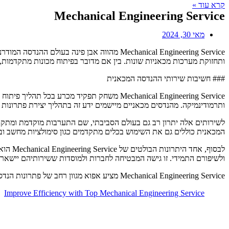
קרא עוד »
Mechanical Engineering Service
מאי 30, 2024
Mechanical Engineering Service מהווה אבן 
ותחזוקת מערכות מכאניות שונות. בין אם מדובר בפיתוח מכונות מתקדמות,
### חשיבות שירותי ההנדסה המכאנית
Mechanical Engineering Service משחק תפקיד 
ותרמודינמיקה. מהנדסים מכאניים מיישמים ידע זה בתהליך יצירת פתרונות
לשירותים אלה יתרון רב גם בעולם הסביבתי, שם התערבות מוקדמת ומתקדמת 
המכאנית כוללים גם את השימוש בכלים מתקדמים כגון סימולציות מחשב ובדי
לבסוף,
ולשיפורם התמידי. זו גישה המבטיחה לחברות ולמוסדות ששירותיהם יישארו 
Mechanical Engineering Service מציע אפוא מגוון רחב של פתרונות הנדסיים, החל משלב התכנון ועד לייצור ותחזוקה, המאפשר למגזר התעשייתי ולמפעלים לחדש, לשפר ולהתאים את עצמם לשוק המשתנה בקצב מהיר.
Improve Efficiency with Top Mechanical Engineering Service