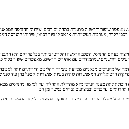
פינה בעולם ההנדסה המודרני, מאפשר שיפור וחדשנות מתמדת בתחומים רבים. שירותי ההנד
 רכבי יוקרה, מערכות תעשייתיות או אפילו ציוד רפואי, שירותי ההנדסה המ
מכרע בכל תהליך פיתוח וייצור בעולם ההנדסי. השלב הראשון והקריטי ביותר בכל פרויקט
 יעילים וחדשניים שמתמודדים עם אתגרים חדשים, מאפשרים שיפור בלתי פוס
של מהנדסים מכאניים מסייעת ביצירת תהליכים ידידותיים יותר לסביבה ובפ
קות וירטואליות, המאפשרות לזהות בעיות אפשריות ולטפל בהן עוד לפני שלב
 אחד היתרונות הבולטים של Mechanical Engineering Service הוא היכולת לתת מענה הנדסי מלא מתחילת ה
תחרותיים, עדכניים ובביצועים גבוהים במשך זמן רב.