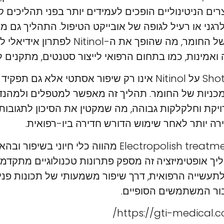
ם הניטינוליים הופכים לעמידים יותר בפני תהליכים קו
גני או רעיל לגופה של אובייקט הטיפול. התהליך גם מ
להפגת תכונות הזיכרון של החומר, מה שהופך את 
אמינות, כמו בתחום הרפואי לייצור סטנטים, מתקנים לש
ה-Shot blast treatment על Nitinol אינו רק שיפור אסתטי אלא 
המכניות של החומר. תהליך זה מאפשר למטפלים ולמהנדס
יקת וחלקלקות גבוהה, מה שמקטין את הסיכון לתגובות 
ה יותר לאחר שימוש הדורש חדירה ביו-רפואית.
בסיכום, Electropolish treatment on Nitinol מהווה כלי ח
י Nitinol. התהליך אופטימיזציה זה מספק פתרונות טכנולוגיים מתק
לתעשייה הרפואית, דרך שיפור משמעותי של תכונות פנ
בור המשתמשים הסופיים.
https://gti-medical.