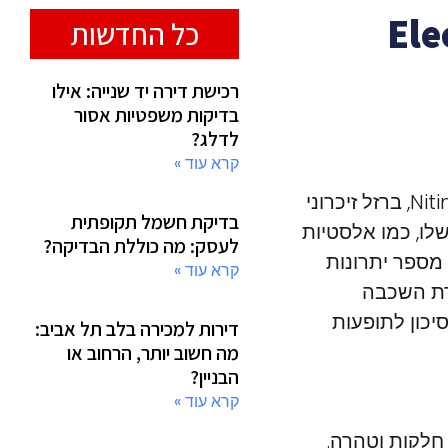
Ele
כל החדשות
רכישת דירה יד שנייה: אילו
בדיקות משפטיות אסור
לדלג?
קרא עוד »
Electropolish treatment on Nitinol הוא תהליך חשוב בעיבוד חומר ה-Nitinol, ברזל זיכרוני
בדיקת חשמל תקופתית
לו, כמו אלסטיות
לעסק: מה כוללת הבדיקה?
המקורית לאחר עיוות. טיפול Electropolish מספק מספר יתרונות
קרא עוד »
כימיות של ה-Nitinol על ידי הסרת השכבה
יכון לתופעות
דירות למכירה בלב תל אביב:
מה חשוב יותר, הרחוב או
הבניין?
קרא עוד »
משמעותי בברק, חלקות וטהרה.