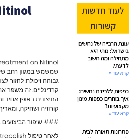
itinol
לעוד חדשות
קשורות
עונת הרבייה של נחשים
בישראל: מתי היא
מתחילה ומה חשוב
לדעת?
שמשמש במגוון רחב של י
קרא עוד »
כפפות ללכידת נחשים:
איך בוחרים כפפות מיגון
החיצונית באופן אחיד ומ
מקצועיות?
קורוזיה ושחיקה, ומארי
קרא עוד »
### שיפור הביצועים באמצעות tment on Nitinol
פתרונות תאורה לבית