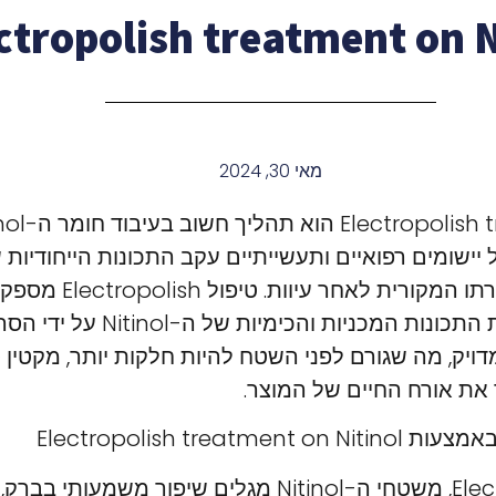
ctropolish treatment on N
מאי 30, 2024
ישומים רפואיים ותעשייתיים עקב התכונות הייחודיות ש
גבוהה ויכולת לחזור לצורתו 
קרדינליים: זה משפר את התכונות המכניות וה
דויק, מה שגורם לפני השטח להיות חלקות יותר, מקטין ס
ך את אורח החיים של המוצר.
Electropolish trea
לאחר טיפול Electropolish, משטחי ה-Nitinol מגלים שיפור 