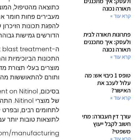
ולעסק: איך מתכננים
כתוצאה מהטיפול, המוצרי
תאורה נכונה
מעבירים פחות חומר אלר
קרא עוד »
פתרונות תאורה לבית
הדורשים גמישות גבוהה ו
ולעסק: איך מתכננים
תאורה נכונה
קרא עוד »
התכונות הביוכימיות ו
מוצרים בעלי תצורת מדו
טופס 1 כיבוי אש: מה
ותורם להתאוששות מהיר
עלול לעכב את
האישור?
קרא עוד »
של מוצר
לתחומים רבים, ובפרט 
עורך דין תעבורה: מתי
לתוצאות טובות יותר ע
חשוב לקבל ייעוץ
משפטי?
com/manufacturing/
קרא עוד »