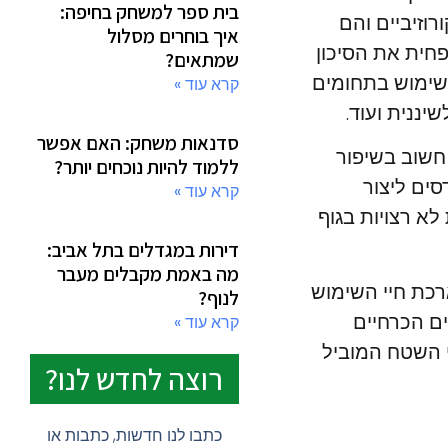
בית ספר למשחק בחיפה:
רוזיביים והם
איך בוחרים מסלול
פחית את הסיכון
שמתאים?
ה-Nitinol לפתרון אידיאלי לשימוש בתחומים
קרא עוד »
יננית ועוד.
סדנאות משחק: האם אפשר
גם תפקיד חשוב בשיפור
ללמוד להיות נוכחים יותר?
ים ליצור
קרא עוד »
לא רצויות בגוף
דירות במגדלים בתל אביב:
מה באמת מקבלים מעבר
יוני בשיפור ובהארכת חיי השימוש
לנוף?
דמים הכרחיים
קרא עוד »
י השטח המוביל
רוצה לחדש לנו?
כתבו לנו חדשות, כתבות או