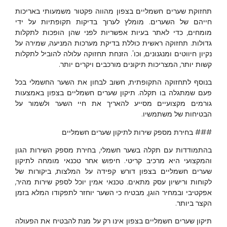
תחזוקת שערים חשמליים בצפון מהווה פקטור משמעותי באריכות
חייהם של השערים. מומלץ לערוך בדיקות תקופתיות על ידי
מומחים, כדי לאתר בעיות אפשריות לפני שהן הופכות לתקלות
גדולות. תחזוקה ראשית כוללת בדיקת מערכות המניעה, שמירה על
נקיון חיווטים ומנגנונים, וכו'. הזנחת תחזוקה עלולה להוביל לתקלות
קשות יותר, המצריכות תיקונים מורכבים ויקרים יותר.
בנוסף לתחזוקה התקופתית, חשוב לבחון את השער החשמלי בכל
פעם שמתגלה בו תקלה. תיקון שערים חשמליים בצפון באמצעות
גורמים מקצועיים מסייע להאריך את חיי השער ולשמור על
הבטיחות של משתמשיו.
### בחירת מספק שירות לתיקון שערים חשמליים
בהתמודדות עם תקלה בשער חשמלי, בחירת מספק השירות הגון
והמקצועי היא מרכיב קריטי. חיפוש אחר טכנאי מומחה לתיקון
שערים חשמליים בצפון דורש קפידה על המלצות, ביקורות של
לקוחות ורישיון עסק מתאים. טכנאי אמין יוכל לספק שירות מהיר,
אפקטיבי ובמחיר הוגן, מבטיח כי השער יוחזר לתפקודו המלא בזמן
הקצר ביותר.
תיקון שערים חשמליים בצפון אינו רק על מנת להבטיח את הפעולה