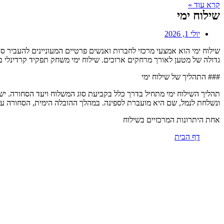
קרא עוד »
שילוח ימי
יולי 1, 2026
שילוח ימי הוא אמצעי מרכזי לחברות ואנשים פרטיים המעוניינים להעביר 
גדולה של מטען לאורך מרחקים ארוכים. שילוח ימי משחק תפקיד קרדינלי ב
### התהליך של שילוח ימי
תהליך השילוח ימי מתחיל בדרך כלל בקביעת סוג המשלוח ויעד הסחורה. ישנן
ונשלחת לנמל, שם היא מועברת לספינה. במהלך ההובלה הימית, הסחורה עשו
אחת היתרונות המרכזיים בשילוח
דף הבית