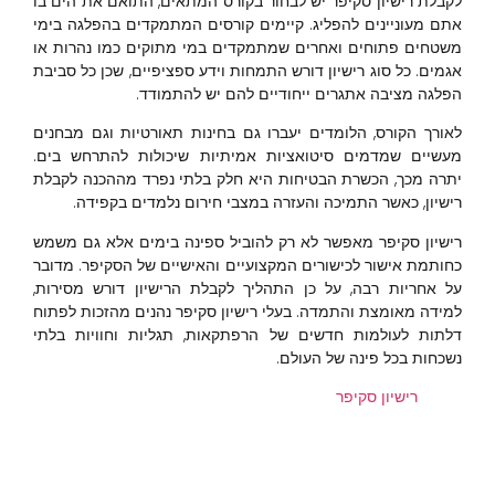
לקבלת רישיון סקיפר יש לבחור בקורס המתאים, התואם את הים בו
אתם מעוניינים להפליג. קיימים קורסים המתמקדים בהפלגה בימי
משטחים פתוחים ואחרים שמתמקדים במי מתוקים כמו נהרות או
אגמים. כל סוג רישיון דורש התמחות וידע ספציפיים, שכן כל סביבת
הפלגה מציבה אתגרים ייחודיים להם יש להתמודד.
לאורך הקורס, הלומדים יעברו גם בחינות תאורטיות וגם מבחנים
מעשיים שמדמים סיטואציות אמיתיות שיכולות להתרחש בים.
יתרה מכך, הכשרת הבטיחות היא חלק בלתי נפרד מההכנה לקבלת
רישיון, כאשר התמיכה והעזרה במצבי חירום נלמדים בקפידה.
רישיון סקיפר מאפשר לא רק להוביל ספינה בימים אלא גם משמש
כחותמת אישור לכישורים המקצועיים והאישיים של הסקיפר. מדובר
על אחריות רבה, על כן התהליך לקבלת הרישיון דורש מסירות,
למידה מאומצת והתמדה. בעלי רישיון סקיפר נהנים מהזכות לפתוח
דלתות לעולמות חדשים של הרפתקאות, תגליות וחוויות בלתי
נשכחות בכל פינה של העולם.
רישיון סקיפר