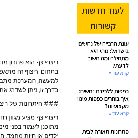
לעוד חדשות
קשורות
עונת הרבייה של נחשים
בישראל: מתי היא
מתחילה ומה חשוב
ריצוף צף הוא פתרון מו
לדעת?
בתחום. ריצוף זה מתאפי
קרא עוד »
למעשה, המערכת מתבסס
בדרך זו, ניתן לשדרג א
כפפות ללכידת נחשים:
איך בוחרים כפפות מיגון
### היתרונות של ריצו
מקצועיות?
קרא עוד »
ריצוף צף מציע מגוון ר
מתוכנן לעמוד בפני מי
פתרונות תאורה לבית
ילדים או חיות מחמד. חס