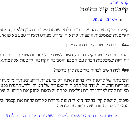
קרא עוד »
קייטנת קיץ בחיפה
מאי 30, 2024
קייטנת קיץ בחיפה מספקת חוויה בלתי נשכחת לילדים במגוון גילאים, המחפ
לקייטנות שמשלבות הופעות, סדנאות יצירה, ספורט ולימודי טבע באופן אי
### בחירת קייטנת קיץ בחיפה לילדך
בעת בחירת קייטנת קיץ בחיפה, חשוב לשים לב למגוון פרמטרים כגון תוכני
ייחודיות שמשלבות הכרה עם הטבע והסביבה הקרובה. קייטנות אלה מותאמות 
### למה חשוב לבחור בקייטנת קיץ בחיפה?
חשיבותה של קייטנת קיץ בחיפה אינה רק בהעשרת הידע ובפיתוח מיומנויות
חברויות חדשות, למידה על תרבות והיסטוריה של האזור, ולהשתתפות בפעיל
מצוינת להם לצבור זכרונות נפלאים, לפתח עצמאות ולחזק את ביטחון העצמי
סיכום, קייטנת קיץ בחיפה היא הזדמנות נהדרת לילדים לחוות את קסמה של 
הוא יוכל לפתח את עצמו בחופשה הגדולה.
קייטנת קיץ בחיפה מושלמת לילדים: 'שושנת המדבר' מחכה לכם!