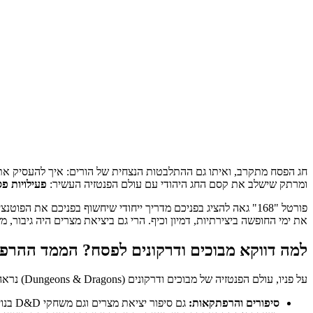
חג הפסח מתקרב, ואיתו גם ההתלבטות הנצחית של הורים: איך להעסיק את 
ומרתק שישלב את קסם החג היהודי עם עולם הפנטזיה העשיר:
פעילויות פס
את ימי החופשה ביצירתיות, דמיון וכיף. הרי גם ביציאת מצרים היה גיבור,
למה דווקא מבוכים ודרקונים לפסח? הממד ההרפ
על פניו, עולם הפנטזיה של מבוכים ודרקונים (Dungeons & Dragons) נראה רחוק שנות אור מהמסורת היהודית. אך במבט מעמיק יותר, נגלה קווי דמיון מפתיעים שמציעים פלטפורמה מצוינת לפעילויות חג מרתקות:
סיפורים והרפתקאות:
גם סיפור יציאת מצרים וגם משחקי D&D בנויים על מסע, התמודדות עם אתגרים, גיבורים ואנטי-גיבורים, גילויים והתפתחות. שניהם עשירים בנרטיב מרתק.