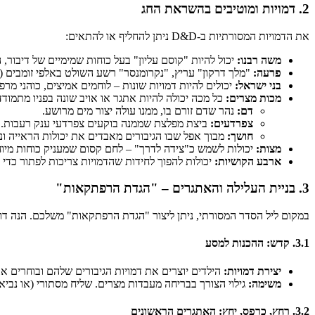
2. דמויות ומוטיבים בהשראת החג
את הדמויות המסורתיות ב-D&D ניתן להחליף או להתאים:
משה רבנו:
יכול להיות "קוסם עליון" בעל כוחות שמימיים של דיבור, ה
פרעה:
"מלך דרקון" עריץ, "נקרומנסר" רשע השולט באלפי זומבים (עב
בני ישראל:
יכולים להיות דמויות שונות – לוחמים אמיצים, כוהני מר
מכות מצרים:
כל מכה יכולה להיות אתגר או אויב שונה בפניו מתמודדי
דם:
נהר שדם זורם בו, ממנו עולה יצור מים מרושע.
צפרדעים:
ביצת מפלצת שממנה בוקעים צפרדעי ענק רעבות.
חושך:
מבוך אפל שבו הגיבורים מאבדים את יכולות הראייה ונ
מצות:
יכולות לשמש כ"צידה לדרך" – לחם קסום שמעניק כוחות מיוח
ארבע הקושיות:
יכולות להפוך לחידות שהדמויות צריכות לפתור כדי
3. בניית העלילה והאתגרים – "הגדת הרפתקאות"
במקום ליל הסדר המסורתי, ניתן ליצור "הגדת הרפתקאות" משלכם. הנה דו
3.1. קדש: ההכנות למסע
יצירת דמויות:
הילדים יוצרים את דמויות הגיבורים שלהם ובוחרים את 
משימה:
גילוי הצורך בבריחה מעבדות מצרים. שליח מסתורי (או נביא
3.2. רחץ, כרפס, יחץ: האתגרים הראשונים