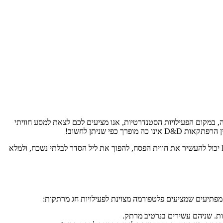
 במקום הפעילויות הסטנדרטיות, אנו מציעים לכם לצאת למסע חוויתי
פרך כפי שניתן לחשוב!
פורטל "168" גאה להציג בפניכם מדריך ייחודי שיחשוף בפניכם את הפוטנציאל הטמון בשילוב הזה. אנו נצלול אל הדרכים שבהן עולם הפנטזיה של D&D יכול להעשיר את חווית הפסח, להפוך את ליל הסדר לבלתי נשכח, ולמלא