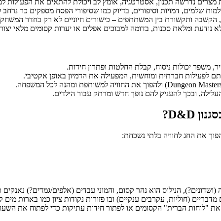
ת מצרים נדרשה תכנון, אסטרטגיה, אומץ לב ויכולת להתאים את הפעולות למ
 נודעת ומלאת סכנות, בדומה למבוכים אפלים או יערות קסומים מלאי יצורי
 משפר יכולות ניסוח, קבלת החלטות ופתרון חידות.
ם לפעילות חברתית ומוחשית, המפעילה את הדמיון באופן אקטיבי.
העלילה, ובכך להעניק להם נופך חדש ומרתק עבור הילדים.
 D&D?
ושדונים?), הנילוס הוא נהר קסום, והמוני עבדים (אלפים/גמדים?) נאנקים 
דבריים (חוליות, עקרבים ענקיים) ובו פזורות נקודות ציון כמו בארות מים ק
 את "לוחות הברית" הקסומים או לפתור חידות עתיקות כדי לפתוח את השערי