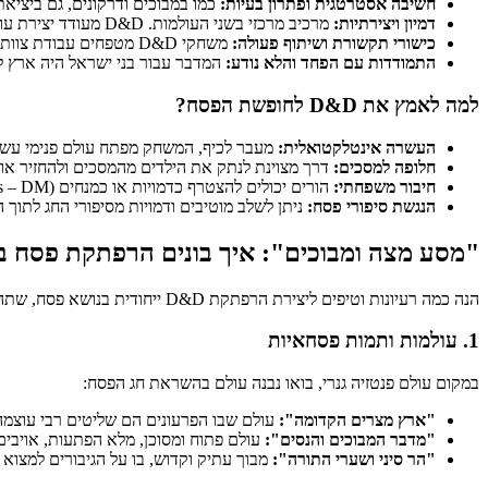
חשיבה אסטרטגית ופתרון בעיות:
כמו במבוכים ודרקונים, גם ביציא
דמיון ויצירתיות:
מרכיב מרכזי בשני העולמות. D&D מעודד יצירת עולמות שלמים, דמויות וסיפורים, בדיוק כמו שסיפורי הפסח מספקים כר נרחב לדמיון ולפרשנות.
כישורי תקשורת ושיתוף פעולה:
משחקי D&D מטפחים עבודת צוות, הקשבה ותקשורת בין המשתתפים – כישורים חיוניים לא רק בחדר המשחק, אלא גם סביב שולחן הסדר ובחיים בכלל.
התמודדות עם הפחד והלא נודע:
המדבר עבור בני ישראל היה ארץ לא
למה לאמץ את D&D לחופשת הפסח?
העשרה אינטלקטואלית:
מעבר לכיף, המשחק מפתח עולם פנימי עשיר,
חלופה למסכים:
דרך מצוינת לנתק את הילדים מהמסכים ולהחזיר אות
חיבור משפחתי:
הורים יכולים להצטרף כדמויות או כמנחים (Dungeon Masters – DM) ולהפוך את החוויה למשותפת ומהנה לכל המשפחה.
הנגשת סיפורי פסח:
ניתן לשלב מוטיבים ודמויות מסיפורי החג לתוך 
"מסע מצה ומבוכים": איך בונים הרפתקת פסח בסגנון
הנה כמה רעיונות וטיפים ליצירת הרפתקת D&D ייחודית בנושא פסח, שתהפוך את החג לחוויה בלתי נשכחת:
1. עולמות ותמות פסחאיות
במקום עולם פנטזיה גנרי, בואו נבנה עולם בהשראת חג הפסח:
"ארץ מצרים הקדומה":
עולם שבו הפרעונים הם שליטים רבי עוצמה (
"מדבר המבוכים והנסים":
עולם פתוח ומסוכן, מלא הפתעות, אויבים מ
"הר סיני ושערי התורה":
מבוך עתיק וקדוש, בו על הגיבורים למצוא