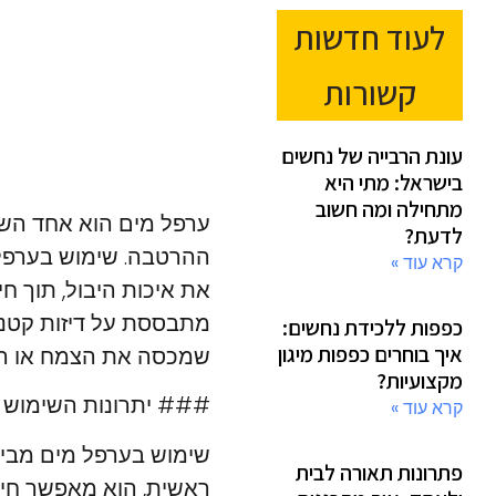
לעוד חדשות
קשורות
עונת הרבייה של נחשים
בישראל: מתי היא
מתחילה ומה חשוב
ערפל מים הוא אחד השי
לדעת?
ההרטבה. שימוש בערפל 
קרא עוד »
את איכות היבול, תוך ח
מתבססת על דיזות קטנות
כפפות ללכידת נחשים:
איך בוחרים כפפות מיגון
שמכסה את הצמח או הא
מקצועיות?
### יתרונות השימוש 
קרא עוד »
שימוש בערפל מים מביא 
פתרונות תאורה לבית
ראשית, הוא מאפשר חיס