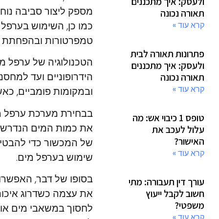
ולעסק: איך מתכננים
מספק ליצור סביבה נוחה
תאורה נכונה
כמו כן, השימוש בערפל 
קרא עוד »
טמפרטורות ובהפחתת א
פתרונות תאורה לבית
הטכנולוגיה של ערפל מי
ולעסק: איך מתכננים
הידרופוניים ועד למחסנ
תאורה נכונה
קרא עוד »
ובמקומות פומביים, כא
בבחירת מערכת ערפל מי
טופס 1 כיבוי אש: מה
את כמות המים הנדרשת 
עלול לעכב את
האישור?
של המכשור כדי להבטי
קרא עוד »
שימוש בערפל מים.
בסופו של דבר, האפשרו
עורך דין תעבורה: מתי
את עצמה כשדרוג איכותי
חשוב לקבל ייעוץ
משפטי?
לחסוך במשאבי מים או 
קרא עוד »