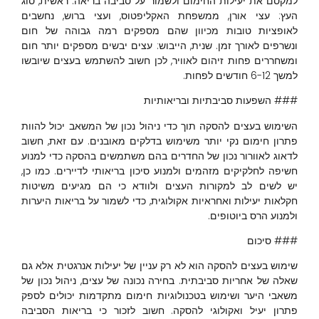
למקסם את יעילות החימום ולשמור על סביבה בריאה. ראשית, סוג
העץ: עצי אורן, ממשפחת האקליפטוס, ועצי ברוש, נחשבים
לאופציות טובות מכיוון שהם מספקים רמה גבוהה של חום
ונשרפים לאורך זמן. שנית, הייבוש: עצים יבשים מספקים יותר חום
ומשחררים פחות זיהום לאוויר, לכן חשוב להשתמש בעצים שיובשו
למשך 6-12 חודשים לפחות.
### השפעות סביבתיות ובריאותיות
השימוש בעצים להסקה תוך כדי ניהול נכון של המשאב יכול להוות
פתרון חימום נקי יותר משימוש בדלקים מאובנים. עם זאת, חשוב
לדאוג לאוורור נכון של החדרים בהם משתמשים בהסקה כדי למנוע
חשיפה לחלקיקים מזהמים ולמנוע סיכון בריאותי לדיירים. כמו כן,
יש לשים לב למקורות העצים ולוודא כי הם מגיעים משיטות
חקלאות יעילות ואחראיות אקולוגית, כדי לשמור על בריאות היערות
ולמנוע הרס ביוטופים.
### סיכום
שימוש בעצים להסקה הוא לא רק עניין של יעילות אנרגטית אלא גם
שאלה של אחריות סביבתית. בחירה נכונה של עצים, ניהול נכון של
משאבי היער ושימוש בטכנולוגיות חימום מתקדמות יכולים לספק
פתרון יעיל ואקולוגי להסקה. חשוב לזכור כי בריאות הסביבה