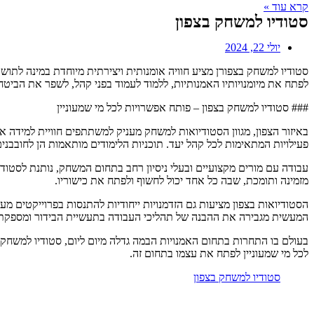
קרא עוד »
סטודיו למשחק בצפון
יולי 22, 2024
סטודיו למשחק בצפורן מציע חוויה אומנותית ויצירתית מיוחדת במינה לתו
לפתח את מיומנויותיו האמנותיות, ללמוד לעמוד בפני קהל, לשפר את הביטחו
### סטודיו למשחק בצפון – פותח אפשרויות לכל מי שמעוניין
באיזור הצפון, מגוון הסטודיואות למשחק מעניק למשתתפים חוויית למידה אי
פעילויות המתאימות לכל קהל יעד. תוכניות הלימודים מותאמות הן לחובבני
עבודה עם מורים מקצועיים ובעלי ניסיון רחב בתחום המשחק, נותנת לסטו
מזמינה ותומכת, שבה כל אחד יכול לחשוף ולפתח את כישוריו.
הסטודיואות בצפון מציעות גם הזדמנויות ייחודיות להתנסות בפרוייקטים מ
המעשית מגבירה את ההבנה של תהליכי העבודה בתעשיית הבידור ומספקת נ
בעולם בו התחרות בתחום האמנויות הבמה גדלה מיום ליום, סטודיו למשחק
לכל מי שמעוניין לפתח את עצמו בתחום זה.
סטודיו למשחק בצפון