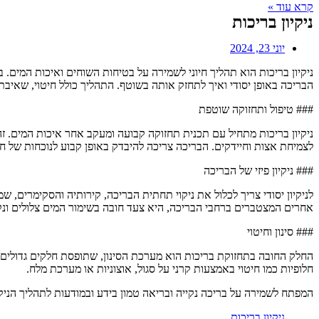
קרא עוד »
ניקיון בריכות
יוני 23, 2024
ניקיון בריכות הוא תהליך חיוני לשמירה על בטיחות השוחים ואיכות המים. 
הבריכה באופן יסודי ואיך לתחזק אותה בשוטף. התהליך כולל חיטוי, שאיבת 
### טיפול ותחזוקה שוטפת
לצמיחת אצות וחיידקים. הבריכה צריכה להיבדק באופן קבוע לנוכחות של חיי
### ניקיון פיזי של הבריכה
לניקיון יסודי צריך לכלול את ניקוי תחתית הבריכה, קירותיה והסקימרים, 
אחרים המצטברים ברחבי הבריכה, היא צעד חובה בשימור המים צלולים ונק
### סינון וחיטוי
החלק החובה בתחזוקת בריכות הוא מערכת הסינון, שתופסת חלקים גדולים וזעי
חלופיות כמו חיטוי באמצעות קרני על סגול, אוצוניות או מערכת מלח.
המפתח לשמירה על בריכה נקייה ובריאה טמון בידע ובמודעות לתהליך הניקיו
ניקיון בריכות