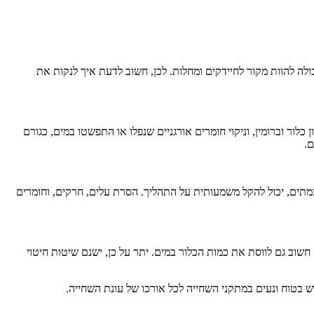
ולה להוות מקור לחיידקים ומחלות. לכן, חשוב לדעת איך לנקות את
דיקה ותיקון של רמות ה-pH, ההכנה והשימוש הנכון בחומרי חיטוי כגון כלור וברומין, וניקוי חומרים אורגניים שנפלו או התפשטו במים, כגורם
ם.
 וצמתים, יכול להקל משמעותית על התהליך. הסרת עלים, חרקים, וחומרים
 חשוב גם לווסת את כמות הכלור במים. יתר על כן, ישנם שיטות חיטוי
וש בטוח ונעים במתקני השחייה לכל אורכו של עונת השחייה.