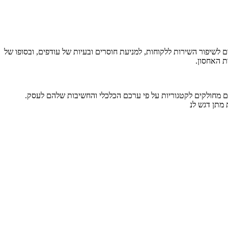
לשיפור השירות ללקוחות, למניעת חוסרים ובעיות של עודפים, ובסופו של
ת האחסון.
ת שימוש בשיטות מתקדמות המאפשרות מעקב בזמן אמת. אחת השיטות הנפוצות היא שיטת ABC, שבה המוצרים מחולקים לקטגוריות על פי ערכם הכלכלי והחשיבות שלהם לעסק.