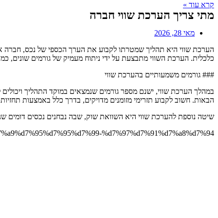
קרא עוד »
מתי צריך הערכת שווי חברה
מאי 28, 2026
הערכת שווי היא תהליך שמטרתו לקבוע את הערך הכספי של נכס, חברה או הש
כלכלית. הערכת השווי מתבצעת על ידי ניתוח מעמיק של גורמים שונים, כמו 
### גורמים משמעותיים בהערכת שווי
במהלך הערכת שווי, ישנם מספר גורמים שנמצאים במוקד התהליך ויכולים 
הבאות. חשוב לקבוע תזרימי מזומנים מדויקים, בדרך כלל באמצעות תחזיות 
שיטה נוספת להערכת שווי היא השוואת שוק, שבה נבחנים נכסים דומים שנ
-%d7%a9%d7%95%d7%95%d7%99-%d7%97%d7%91%d7%a8%d7%94/