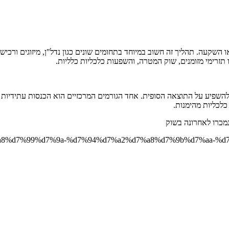
קעה. תהליך זה חשוב במיוחד בתחומים שונים כגון נדל"ן, מיזוגים ורכישות
תזרימי מזומנים, שוק המטרה, והשפעות כלכליות כלליות.
להשפיע על התוצאה הסופית. אחד הגורמים המרכזיים הוא הכנסות עתידיות צ
כלכליות מהימנות.
מכרו לאחרונה בשוק
a6%d7%a8%d7%99%d7%9a-%d7%94%d7%a2%d7%a8%d7%9b%d7%aa