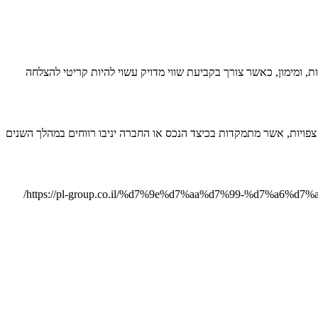
, ומימון, כאשר צורך בקביעת שווי מדויק עשוי להיות קריטי להצלחה
פויות, אשר מתמקדות בכיצד הנכס או החברה יניבו רווחים במהלך השנים
https://pl-group.co.il/%d7%9e%d7%aa%d7%99-%d7%