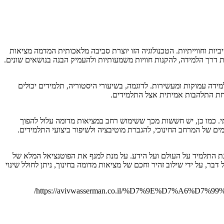
ת וחווייתיות. הטכנולוגיה הזו יוצרת סביבה מלאכותית המדמה מציאות
דרך הלמידה, להקנות חוויות משמעותיות ולהעמיק הבנה בנושאים שונים.
דה עמוקות ומעשירות. לדוגמה, בשיעורי היסטוריה, תלמידים יכולים
רזת התלהבות אמיתית אצל התלמידים.
י. כמו כן, יש חששות מכך ששימוש רחב במציאות מדומה עלול להפוך
ם של המרחב החינוכי, להגברת מוטיבציה ולשיפור ביצועי התלמידים.
נת התלמיד על העולם ועל הידע. על מנת למנף את הפוטנציאל המלא של
, על ידי שילוב זהיר וחכם של מציאות מדומה בחינוך, ניתן לחולל שינוי
https://avivwasserman.co.il/%D7%9E%D7%A