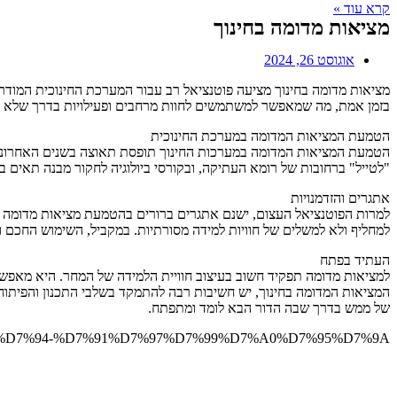
קרא עוד »
מציאות מדומה בחינוך
אוגוסט 26, 2024
מציאות מדומה בחינוך מציעה פוטנציאל רב עבור המערכת החינוכית המודרנ
בזמן אמת, מה שמאפשר למשתמשים לחוות מרחבים ופעילויות בדרך שלא היי
הטמעת המציאות המדומה במערכת החינוכית
הטמעת המציאות המדומה במערכות החינוך תופסת תאוצה בשנים האחרונות. מ
"לטייל" ברחובות של רומא העתיקה, ובקורסי ביולוגיה לחקור מבנה תאים
אתגרים והזדמנויות
למרות הפוטנציאל העצום, ישנם אתגרים ברורים בהטמעת מציאות מדומה בח
למחליף ולא למשלים של חוויות למידה מסורתיות. במקביל, השימוש החכם ו
העתיד בפתח
למציאות מדומה תפקיד חשוב בעיצוב חוויית הלמידה של המחר. היא מאפשר
המציאות המדומה בחינוך, יש חשיבות רבה להתמקד בשלבי התכנון והפיתוח, 
של ממש בדרך שבה הדור הבא לומד ומתפתח.
%9E%D7%94-%D7%91%D7%97%D7%99%D7%A0%D7%95%D7%9A/