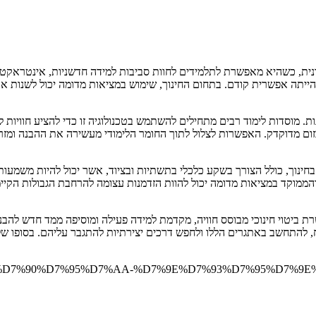
ית, כשהיא מאפשרת לתלמידים לחוות סביבות למידה חדשניות, אינטראקטיביו
תה אפשרית קודם. בתחום החינוך, שימוש במציאות מדומה יכול לשנות את 
וסדות לימוד רבים מתחילים להשתמש בטכנולוגיה זו כדי להציע חוויות למי
 בזום מדוקדק. האפשרות לצלול לתוך החומר הלימודי מעשירה את ההבנה ומז
ינוך, כולל הצורך בשקע כלכלי בתשתיות ובציוד, אשר יכול להיות משמעות
הממוקד במציאות מדומה יכול להוות הזדמנות עצומה להרחבת הגבולות הקיימי
ת ביטוי חינוכי מבוסס חוויה, מקדמת למידה פעילה ומוסיפה ממד חדש להב
להתחשב באתגרים הללו ולחפש דרכים יצירתיות להתגבר עליהם. בסופו של דבר
6%D7%99%D7%90%D7%95%D7%AA-%D7%9E%D7%93%D7%95%D7