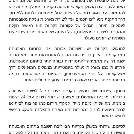
על מנת להבטיח את בטחונם של הדיירים והרכוש שלהם, חשוב
מאוד לעבוד עם מנעולן מקצועי ומנוסה בקריות. מנעולן מומחה ידע
להתמודד עם מגוון רחב של בעיות, החל מפתיחת דלתות ללא נזק,
דרך התקנת מנעולים חכמים ועד ליצירת מערכות נעילה מאובטחות
לעסקים. היתרון הגדול של לקוחות בקריות הוא הגישה הקלה
והמהירה לשירותי מנעולנות, בשל היותה של האזור מרכז עירוני עם
תשתית שירותים מעולה.
למנעולן בקריות יש חשיבות גבוהה גם בתחום האבטחה
המתקדמת. בעידן בו פריצות הפכו למתוחכמות יותר ומאתגרות,
ישנה דרישה מתמידה להתמודדות גבוהה יותר בתחום המנעולנות.
פתרונות כמו מערכות נעילה ביומטריות, מנעולים המופעלים דרך
אפליקציות על גבי הסמארטפון, וכספות המאובטחות ברמה
הגבוהה ביותר, הפכו לשגרה בבתים ובעסקים גדולים כאחד.
בנוסף, שירותו של מנעולן בקריות אינו מוגבל לשעות העבודה
הרגילות. מרבית המנעולנים מציעים שירותי חירום עגל 24 שעות
ביממה, מה שנותן מענה מיידי למקרי חירום כמו פריצות לבית או
לרכב. היכולת להגיב במהירות היא מפתח ההצלחה והשקט הנפשי
לתושבי האזור.
לסיכום, שירותי מנעולן בקריות הם ליבה חשובה בתחום האבטחה
והשירותים לתושבי הקריות. בין אם מדובר בפתיחת דלת ללא נזק