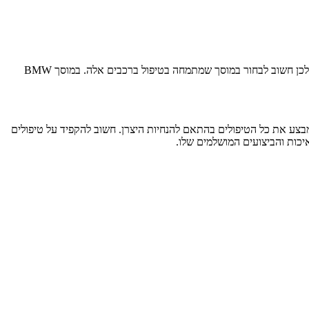
מוסך BMW הוא המקום המושלם עבור בעלי רכבי BMW שמחפשים טיפול מקצועי ומוקפד. רכבי BMW ידועים בייחודיות ובביצועים הגבוהים שלהם, ולכן חשוב לבחור במוסך שמתמחה בטיפול ברכבים אלה. במוסך BMW
סך מבצע את כל הטיפולים בהתאם להנחיות היצרן. חשוב להקפיד על טיפולים
כות והביצועים המושלמים שלו.