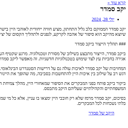
קרא עוד »
יקב סמדר
יולי 28, 2024
יקב סמדר הממוקם בלב גליל התחתון, מציע חוויה ייחודית לאוהבי היין בישרא
שיוצא מהיקב הוא סיפור של אהבה לקרקע, לגפנים ולתהליך הקסום של יצירת
### תהליך הייצור ביקב סמדר
ביקב סמדר, הייצור מתבצע בשילוב של מסורת וטכנולוגיה. מרגע שקטיף הע
אגירה בחביות עץ לצד שימוש בטכנולוגיות חדשניות. זה מאפשר ליקב סמדר 
המחויבות של יקב סמדר לאיכות עולה גם על דרישות הסטנדרט הבינלאומי.
דגש רב על שילוב בין איכות היין להתחשבות בסביבה, מה שהופך את היינות 
ביקור ביקב פותח בפני המבקרים את הסיפור שמאחורי היין, מהלך צמיחת הג
המשפחתיים והקהילתיים שעליהם היקב מתבסס.
בסיכום, יקב סמדר מרמז שלא רק חובבי היין ימצאו בו עניין, אלא כל מי
בלתי נשכחות לכל המבקרים.
היקב של סמדר