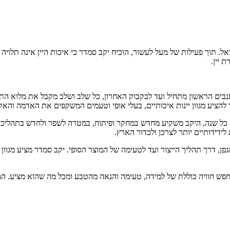
ל. תוך פעילות של מעל לעשור, הוכיח יקב סמדר כי איכות היין אינה תלויה ב
 יין.
נבים הראשון מתחיל ועד לבקבוק האחרון, כל שלב ושלב מקבל את מלוא התשו
להציע מגוון יינות איכותיים, בעלי אופי וטעמים המשקפים את האדמה והאקל
 כל שנה, היקב משקיע מחדש במחקר ופיתוח, במטרה לשפר ולחדש בתהליכים 
לידידותיים יותר לצרכן ולכדור הארץ.
פן, דרך תהליך הייצור ועד לטעימה של המוצר הסופי. יקב סמדר מציע מגוון
 שמחפש חוויה כוללת של למידה, טעימה והנאה מהטבע ומכל מה שהוא מציע. ה