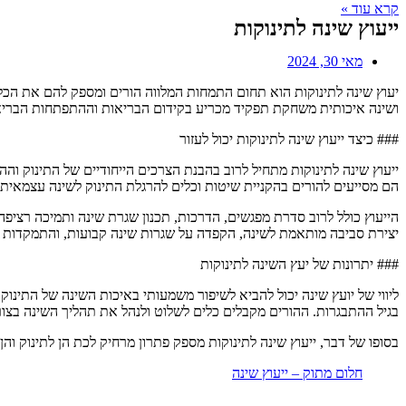
קרא עוד »
ייעוץ שינה לתינוקות
מאי 30, 2024
יעוץ שינה לתינוקות הוא תחום התמחות המלווה הורים ומספק להם את הכ
ושינה איכותית משחקת תפקיד מכריע בקידום הבריאות וההתפתחות הבריאה ש
### כיצד ייעוץ שינה לתינוקות יכול לעזור
ייעוץ שינה לתינוקות מתחיל לרוב בהבנת הצרכים הייחודיים של התינוק וה
הם מסייעים להורים בהקניית שיטות וכלים להרגלת התינוק לשינה עצמאי
הייעוץ כולל לרוב סדרת מפגשים, הדרכות, תכנון שגרת שינה ותמיכה רציפה
יצירת סביבה מותאמת לשינה, הקפדה על שגרות שינה קבועות, והתמקדות ב
### יתרונות של יעץ השינה לתינוקות
ליווי של יועץ שינה יכול להביא לשיפור משמעותי באיכות השינה של התינוק
בגיל ההתבגרות. ההורים מקבלים כלים לשלוט ולנהל את תהליך השינה בצו
בסופו של דבר, ייעוץ שינה לתינוקות מספק פתרון מרחיק לכת הן לתינוק וה
חלום מתוק – ייעוץ שינה