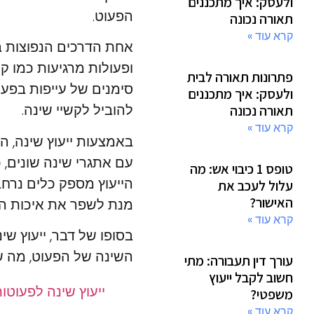
ולעסק: איך מתכננים
הפעוט.
תאורה נכונה
קרא עוד »
אחת הדרכים הנפוצות בי
ופעולות מרגיעות כמו קר
פתרונות תאורה לבית
סימנים של עייפות בפעו
ולעסק: איך מתכננים
להוביל לקשיי שינה.
תאורה נכונה
קרא עוד »
באמצעות ייעוץ שינה, ה
עם אתגרי שינה שונים, כ
טופס 1 כיבוי אש: מה
הייעוץ מספק כלים נרח
עלול לעכב את
האישור?
מנת לשפר את איכות ה
קרא עוד »
בסופו של דבר, ייעוץ שי
השינה של הפעוט, מה ש
עורך דין תעבורה: מתי
חשוב לקבל ייעוץ
ייעוץ שינה לפעוטו
משפטי?
קרא עוד »