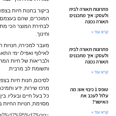
פתרונות תאורה לבית
ביקור בחנות חיות בצפון
ולעסק: איך מתכננים
המוכרים, שהם בעצמם בע
תאורה נכונה
לבחירת המוצר הכי מתאי
קרא עוד »
וחינוך.
מעבר למכירה, חנויות ח
פתרונות תאורה לבית
לאילוף ואפילו ימי התא
ולעסק: איך מתכננים
ולבריאות של חיות המח
תאורה נכונה
ותשומת לב מרבית.
קרא עוד »
לסיכום, חנות חיות בצפ
מרכז שירות, ידע ותמיכ
טופס 1 כיבוי אש: מה
כל בעל חיים ובעליו. ב
עלול לעכב את
האישור?
מסוימת, חנויות החיות ב
קרא עוד »
7%a0%d7%95%d7%aa-