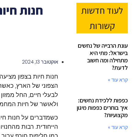
חנות חיות
לעוד חדשות
קשורות
עונת הרבייה של נחשים
בישראל: מתי היא
מתחילה ומה חשוב
אוקטובר 13, 2024
לדעת?
חנות חיות בצפון מציעה 
קרא עוד »
הצפוני של הארץ, כאשר 
לבעלי חיים, החל ממזון 
כפפות ללכידת נחשים:
ולאושר של חיות המחמד
איך בוחרים כפפות מיגון
מקצועיות?
כשמדברים על חנות חיו
הייחודית. רבות מהחנוי
קרא עוד »
כמו חליפות חורף עבור כ