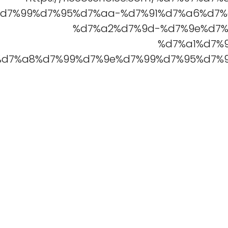
d7%99%d7%95%d7%aa-%d7%91%d7%a6%d7%
%d7%a2%d7%9d-%d7%9e%d7%
%d7%a1%d7%
d7%a8%d7%99%d7%9e%d7%99%d7%95%d7%9