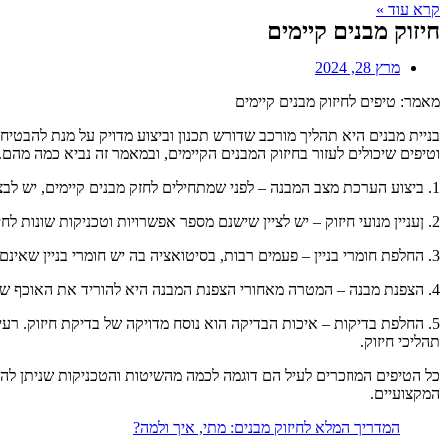
קרא עוד »
חיזוק מבנים קיימים
מרץ 28, 2024
מאמר: טיפים לחיזוק מבנים קיימים
בניית מבנים היא תהליך מורכב שדורש תכנון וביצוע מדויק על מנת להבטיח
וטיפים שיכולים לעזור בחיזוק המבנים הקיימים, ובמאמר זה נביא כמה מהם.
1. ביצוע הערכת מצב המבנה – לפני שמתחילים לחזק מבנים קיימים, יש לבצע הערכת מדויקת של מצב המבנה. ניתן להשתמש בעזרתו של מהנדסים מוסמכים וציוד מיוחד כדי לאתר את הנזקים ואת האזורים החולים במבנה.
2. ןעניין מנועי חיזוק – יש לציין שישנם מספר אפשרויות וטכניקות שונות לחיזוק מבנים קיימים, והאיזור והסוג של החיזוק יכולים להשתנות בהתאם לגורמים שונים.
3. החלפת חומרי בניין – פעמים רבות, בסיטואציה בה יש חומרי בניין שאינם מספקים את החוזק הרצוי, ניתן לחזק אותם על ידי החלפתם בחומרי בניין איכותיים יותר ומתאימים יותר למטרה.
4. הצפנת מבנה – המטרה מאחורי הצפנת המבנה היא להוריד את האוכף שלו ולהגביר את עיצובו. בדרך כלל, מתחילים את תהליך ההצפנה על ידי התקנת מנועים (משמש כמסגרת למבנה) ואז מציבים אותם בתוך המבנה.
5. החלפת בדיקות – איכות הבדיקה הוא נוסח מדויקה של בדיקת חיזוק. ר
תהליכי חיזוק.
כל הטיפים המוזכרים לעיל הם דוגמה לכמה מהשיטות והטכניקות שניתן להש
המקצועיים.
המדריך המלא לחיזוק מבנים: מתי, איך ולמה?