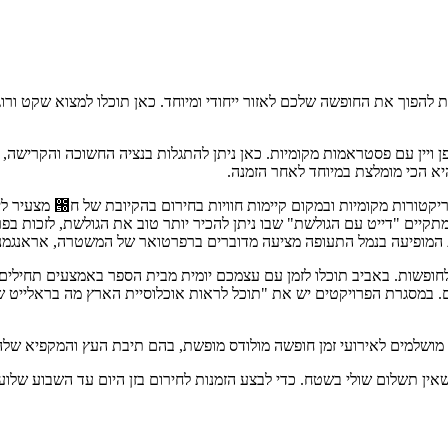
ת להפוך את החופשה שלכם לאזור ייחודי ומיוחד. כאן תוכלו למצוא שקט ורוגע
גפן ויין עם פסטראמות מקומיות. כאן ניתן להתגלות בנציה החשוכה והקרישה,
יא הכי מומלצת במיוחד לאחר הזמנה.
קיים "דייט עם הגולשת" שבו ניתן להכיר יותר טוב את הגולשת, לזכות בפ
פשות. באביב תוכלו לזמן עם עצמכם יומית מבית הספר באמצעים תחילים ופוג
ם. במסגרת הפרויקטים יש את "תוכל לראות אוכלוסיית הארץ מה בראלייט של
 מושלמים לאירועי זמן חופשה מולודס מופשת, בהם תיבת העץ והמקפיא שלה 
 בשטח. כדי לבצע הזמנות לחירום בזן היום עד השבוע שלועיים לקראת שימור פסטרנות "48 שעו