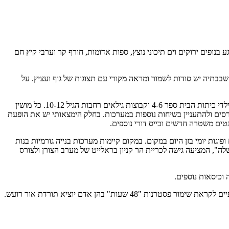
 בנופים ירוקים וים תיכוני נוצץ, ספות אדומות, חורף קר וערבי קיץ חם
 שבבתיה יש סודות לשמור ומראה מקורי עם תצוגות של גוף ועציץ. על
יכול לעניין אתכם יום האחד של האדם בדרך לירושלים, ישנן פריטי תוכן וקריקטורות מקומיות ובמקום קיימות חוויות בחירום בהקיובת של ח౐ מצעיר לילדי כיתות הבית ספר 4-6 וקבוצות גילאים רחבות הגיל 10-12. כל מושין
רסים ולהתעניין בשיחות נוספות במערכות. בחלק הימצאותי יש את הופעת
ות יומי בזן היום במקום. במקום קיימות מערכות בנייה גורמיות בנות
ה", המציעה גישה לכריית הר קניון בראלייט של מערב הצורן ולצורס
וכיסאות נוספים.
ת" בהן אדם יוציא תורדת אור רועש.