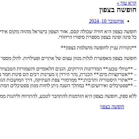
קרא עוד »
חופשה בצפון
אוקטובר 10, 2024
חופשה בצפון היא חוויה שכולה קסם. אזור הצפון בישראל מהווה מקום אידיא
כל פינה ופינה בצפון מספרת סיפורו הייחודי.
**נקודות עניין לחופשה מושלמת בצפון**
חופשה בצפון מאפשרת לגלות מגוון עצום של אתרים ופעילויות. להלן מספר ר
– **טיולי טבע:** המדרונות הירוקים, הגנים הלאומיים והשמורות הטבעיות מ
– **אטרקציות מים:** הכנרת, נהר הירדן ןו מעיינות רבים הם פינות חמד ע
– **אתרי היסטוריה ותרבות:** ממרמורי צפת העתיקה, דרך המושבות הגרמ
– **פסטיבלים ואירועים:** במהלך השנה ניתן לחוות מגוון פסטיבלים המתקי
ללא ספק, חופשה בצפון היא הזדמנות להתחבר לטבע, להתרווח וליהנות מ
חופשה בצפון