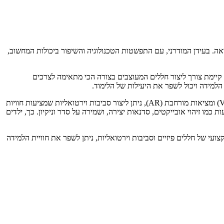
אה. בעידן המודרני, עם התפשטות הטכנולוגיה והשיפור ביכולות המחשוב,
, קיימת צורך ליצור חללים המעוצבים בצורה הכי מתאימה לצרכים
 הלמידה ויכול לשפר את היעילות של הלימוד.
עיצוב סביבת למידה מתייחס לעיצוב ופיתוח של סביבות וירטואליות המשמשות ככלי לימוד והוראה. בעזרת טכנולוגיות מתקדמות כמו מציאות מדומה (VR) ומציאות מורחבת (AR), ניתן ליצור סביבות וירטואליות שמציעות חוויות
למידים. לדוגמה, ניתן ליצור סביבה וירטואלית בה תלמידים יכולים להתנהל בחללים 3D ולבצע פעולות ידועות כמו זיהוי אובייקטים, סדנאות יצירה, ושמירה על סדר וניקיון. כך, ילדים
י של חללים פיזיים וסביבות וירטואליות, ניתן לשפר את חוויית הלמידה