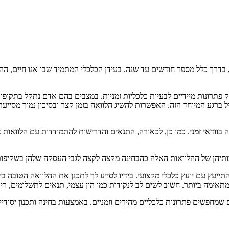
בדרך כלל מספר חודשים עד שנה. בעידן הכלכלי המתמיד שבו אנו חיים, ההלו
 פתרונות מיידיים לבעיות כלכליות זמניות. במצבים בהם אדם נתקל בתקופו
יל ברגע המיוחד הזה. האפשרות להשיג הלוואה בזמן קצר ובסיכון נמוך מסי
בוודאי זמני. כמו כן, לכאורה, התנאים והדרישות להתמודדות עם הלוואות א
תיהן של ההלוואות האלה כהבחינה מקצה לקצה לגבי העסקה שלהן בשקיפות ש
תייעץ עם יועץ כלכלי מקצועי. בידיו לסייע לך לתכנן את ההלוואה הטובה ב
תאימה ביותר. חשוב לשים לב לנקודות כמו הון עצמי, תנאים לתשלומים, ריב
שים שמחפשים פתרונות כלכליים מהירים וזמניים. באמצעות בחינה ותכנון יס