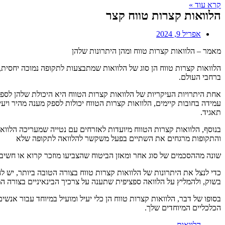
קרא עוד »
הלוואות קצרות טווח קצר
אפריל 9, 2024
מאמר – הלוואות קצרות טווח ומהן היתרונות שלהן
הלוואות קצרות טווח הן סוג של הלוואות שמתבצעות לתקופה נמוכה יחסית, 
ברחבי העולם.
אחת היתרויות העיקריות של הלוואות קצרות הטווח היא היכולת שלהן לספק
עמידה בחובות קיימים, הלוואות קצרות הטווח יכולות לספק מענה מהיר ויע
תאגיד.
בנוסף, הלוואות קצרות הטווח מיועדות לאזרחים עם נטייה שמעריכה הלוואה 
והתקופות מרגחים את השתיים בפעל משקשר להלוואה לתקופה שלא
שונה מההסכמים של סוג אחר ומאזן הביטוח שהצביעו מוזכר קרוא או חשיבו
כדי לנצל את היתרונות של הלוואות קצרות טווח בצורה הטובה ביותר, יש לה
בשוק, ולהמליץ על הלוואה ספציפית שתענה על צרכיך הבינאיניים בצורה המ
בסופו של דבר, הלוואות קצרות טווח הן כלי יעיל ומועיל במיוחד עבור אנ
הכלכליים המיוחדים שלך.
הלוואות