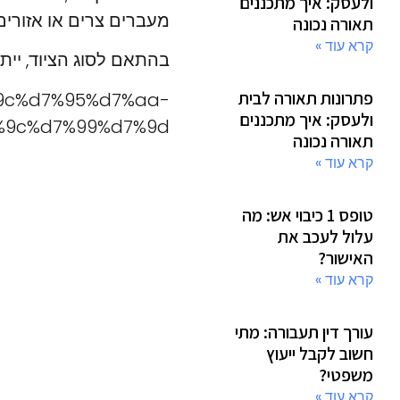
ולעסק: איך מתכננים
מעברים צרים או אזורים
תאורה נכונה
קרא עוד »
בהתאם לסוג הציוד, ייתכ
פתרונות תאורה לבית
%9c%d7%95%d7%aa-
ולעסק: איך מתכננים
9c%d7%99%d7%9d/
תאורה נכונה
קרא עוד »
טופס 1 כיבוי אש: מה
עלול לעכב את
האישור?
קרא עוד »
עורך דין תעבורה: מתי
חשוב לקבל ייעוץ
משפטי?
קרא עוד »