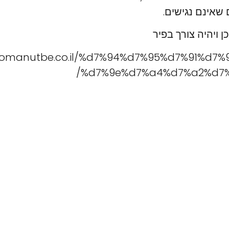
 שאינם נגישים.
ן ויהיה צורך בפיר
//omanutbe.co.il/%d7%94%d7%95%d7%91%d7
%d7%9e%d7%a4%d7%a2%d7%