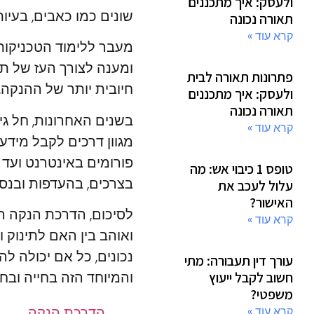
ולעסק: איך מתכננים
שונים כמו כאבים, בעיו
תאורה נכונה
קרא עוד »
מעבר ללימוד הטכניקות
ומענה לצורך העז של ת
פתרונות תאורה לבית
חיובית יותר של ההנקה
ולעסק: איך מתכננים
תאורה נכונה
בשנים האחרונות, חל גי
קרא עוד »
מגוון דרכים לקבל מידע
פורומים באינטרנט ועד 
טופס 1 כיבוי אש: מה
בצרכים, בהעדפות ובנסי
עלול לעכב את
האישור?
לסיכום, הדרכת הנקה ה
קרא עוד »
ואוהב בין האם לתינוק 
נכונים, כל אם יכולה 
עורך דין תעבורה: מתי
והמיוחד הזה בחייה ובחי
חשוב לקבל ייעוץ
משפטי?
הדרכת הנקה
קרא עוד »