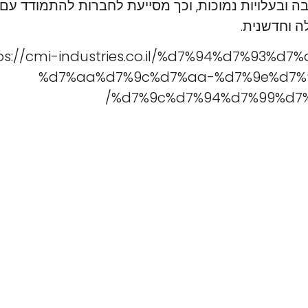
בה ובעלויות נמוכות, וכך מסייעת לחברות להתמודד ע
ה וחדשנית.
ps://cmi-industries.co.il/%d7%94%d7%93%d
%d7%aa%d7%9c%d7%aa-%d7%9e%d7%
%d7%9c%d7%94%d7%99%d7%