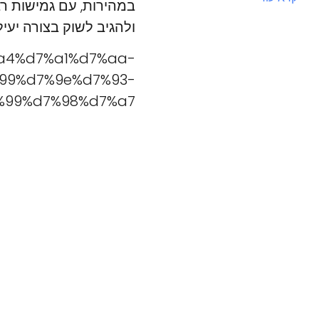
במהירות, עם גמישות ר
ולהגיב לשוק בצורה יעיל
7%a4%d7%a1%d7%aa-
99%d7%9e%d7%93-
99%d7%98%d7%a7/