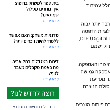
בית ספר למשחק בחיפה:
ולל עמידות
איך בוחרים מסלול
שמתאים?
קרא עוד »
בה יותר גבוה
לוגיות הדפסה
סדנאות משחק: האם אפשר
חדשות, כמו הדפסת SLS (Selective Laser Sintering) ו-DLP (Digital Light Processing),
ללמוד להיות נוכחים יותר?
 וליישמם
קרא עוד »
דירות במגדלים בתל אביב:
יצור והאספקה.
מה באמת מקבלים מעבר
 אספקה גמישה
לנוף?
ד מסייעת
קרא עוד »
סולת הנוצרת
רוצה לחדש לנו?
 פיתוח מוצרים
כתבו לנו חדשות, כתבות או