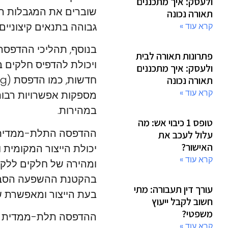
ולעסק: איך מתכננים
שוברים את המגבלות הקי
תאורה נכונה
גבוהה בתנאים קיצוניים
קרא עוד »
בנוסף, תהליכי ההדפסה
פתרונות תאורה לבית
ויכולת להדפיס חלקים ב
ולעסק: איך מתכננים
תאורה נכונה
קרא עוד »
מספקות אפשרויות רבות
במהירות.
טופס 1 כיבוי אש: מה
ההדפסה התלת-ממדית מש
עלול לעכב את
האישור?
יכולת הייצור המקומית
קרא עוד »
ומהירה של חלקים ללקו
בהקטנת ההשפעה הסביב
עורך דין תעבורה: מתי
בעת הייצור ומאפשרת ש
חשוב לקבל ייעוץ
משפטי?
ההדפסה תלת-ממדית הפ
קרא עוד »