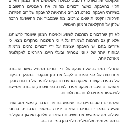
האקולוגי של מערכות הטבע. למעלה משלושים אחוז ממזון האדם
תלוי בהאבקה, כאשר דבורים מהוות את האגנטים החשובים
בשירותי האבקה. בפרט, דבורים אחראיות להאבקה של רוב הפירות,
הירקות והקטניות שאנו צורכים, מה שמסביר את ההשפעה הרבה
שלהן על החקלאות והמזון האנושי.
לא רק שהדבורים תורמות לשפע ולאיכות המזון שעומד לרשותנו,
אלא הן גם תורמות לשמירה על גיווני הפלנטה. מחקרים מצאו כי
אזורים בהם יש האבקה עצימה על ידי דבורים נהנים מרמות
גבוהות יותר של גיווני צמחיה ובעלי חיים, הגורמים לאקולוגיה
מאוזנת יותר.
התהליך המורכב של האבקה על ידי דבורים מתחיל כאשר הדבורה
מתרוצצת על גבי הפרחים לקבל את הזן והנקטר. במהלך הביקור
שלה בפרח, קצוות האבקה מהפרח נדבקים לגופה של הדבורה ובכך
מאפשרים העברת אבקה מפרח לפרח. בפרוצס זה, הדבורה מסייעת
לאינספור צמחים להתרבות ולפרוח.
האתגרים הסביבתיים כגון שימוש בחומרי הדברה, פגעי מזג אוויר
ופגיעה במגורי דבורים רושמים ירידה במספר הדבורים ברחבי
העולם, מה שמדגיש את חשיבות השמירה עליהן. הארגון האקולוגי
ברמה מקומית וגלובאלית תלוי בהן במידה רבה.