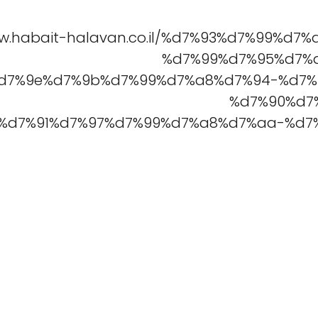
ww.habait-halavan.co.il/%d7%93%d7%99%d
%d7%99%d7%95%d7%
d7%9e%d7%9b%d7%99%d7%a8%d7%94-%d7%
%d7%90%d7
%d7%91%d7%97%d7%99%d7%a8%d7%aa-%d7%