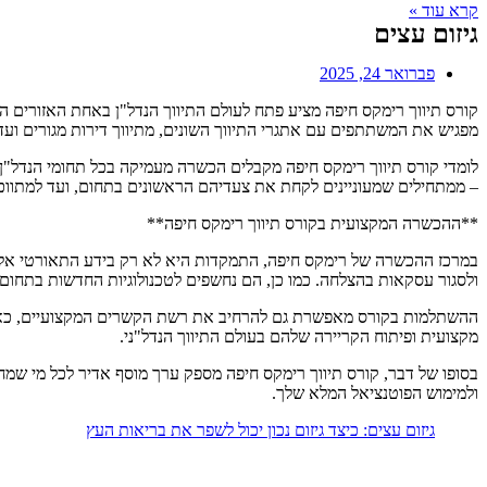
קרא עוד »
גיזום עצים
פברואר 24, 2025
קורס תיווך רימקס חיפה מציע פתח לעולם התיווך הנדל"ן באחת האזורים ה
מפגיש את המשתתפים עם אתגרי התיווך השונים, מתיווך דירות מגורים ועד 
לומדי קורס תיווך רימקס חיפה מקבלים הכשרה מעמיקה בכל תחומי הנדל"ן, 
– ממתחילים שמעוניינים לקחת את צעדיהם הראשונים בתחום, ועד למתווכים
**ההכשרה המקצועית בקורס תיווך רימקס חיפה**
במרכז ההכשרה של רימקס חיפה, התמקדות היא לא רק בידע התאורטי אלא 
ולסגור עסקאות בהצלחה. כמו כן, הם נחשפים לטכנולוגיות החדשות בתחום ו
ההשתלמות בקורס מאפשרת גם להרחיב את רשת הקשרים המקצועיים, כאשר
מקצועית ופיתוח הקריירה שלהם בעולם התיווך הנדל"ני.
בסופו של דבר, קורס תיווך רימקס חיפה מספק ערך מוסף אדיר לכל מי שמח
ולמימוש הפוטנציאל המלא שלך.
גיזום עצים: כיצד גיזום נכון יכול לשפר את בריאות העץ