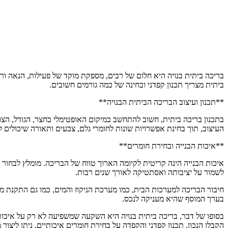
בריכה ביתית בנויה היא חלום של רבים, מספקת מוקד של פעילות, הנאה ו
ביתית מצריך תכנון קפדני ובחינה של כמה גורמים חשובים.
**תכנון ועיצוב הבריכה הביתית הבנויה**
בתכנון בריכה ביתית, חשוב להתחשב במיקום האופטימלי בחצר, הגודל, הצור
העיצוב, תוך בחינת אפשרויות שונות לחומרי גלם, צבעים ותאורה שיכולים לה
**איכות הבנייה ובחירת חומרים**
איכות הבנייה הינה קריטית לקיומה הארוך טווח של הבריכה. מומלץ לבחור 
לשמור על יציבותה ואסתטיקה לאורך שנים רבות.
חיבור הבריכה למערכות הבית, כמו מערכת הניקוז והמים, כמו גם התקנת מע
בערך המוסף שהיא מעניקה לנכס.
בסופו של דבר, בריכה ביתית בנויה היא השקעה שמשפיעה לא רק על איכות
הקבלן הנכון, תכנון קפדני והקפדה על בחירת חומרים איכותיים, ניתן ליצור