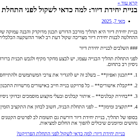
קרא עוד »
בניית יחידת דיור: למה כדאי לשקול לפני התחלת 
מאי 7, 2025
בניית יחידת דיור היא תהליך מורכב הדורש תכנון מדוקדק והבנה עמוקה של ה
ההחלטה לבנות יחידת דיור מצריכה שקול דעת רב לאור ההשקעה הכלכלית 
### השלבים לבניית יחידת דיור
לפני התחלת תהליך הבנייה עצמו, יש לבצע מחקר מקיף ולגבש תכנית ברורה 
ניסיון רב בתחום.
1. **תכנון ואפיון** – בשלב זה יש להגדיר את צרכי המשתמשים ולהתייחס לסוגי המשטחים, החדרים והשימושים המתוכננים בנכס. כמו כן, יש לבחון את הסביבה והתשתיות הקיימות.
2. **קבלת אישורים** – כל פרויקט בנייה חייב באישורים מרשויות התכנון והבנייה. יש להתמודד עם אתגרים אלו בצורה מסודרת ובהתאם לחוק.
3. **בחירת קבלנים** – איתור קבלנים ובעלי מקצוע מוסמכים ובדוקי ניסיון חשוב במיוחד, כדי להבטיח את איכות העבודה והתוצאה הסופית.
4. **תקציב ומימון** – לפני התחלת הבניה, חשוב לבחון את התקציב הזמין ואופציות המימון השונות. תכנונים אינטגרליים יכולים לחסוך הוצאות ולמקד השקעה במקומות הנכונים.
בסופו של תהליך, בניית יחידת דיור דורשת גם תשומת לב לפרטים הקטנים 
נחושים ומיומנים שיכולים להפוך את החלום למציאות.
בניית יחידת דיור: למה כדאי לשקול לפני התחלת הפרויקט?