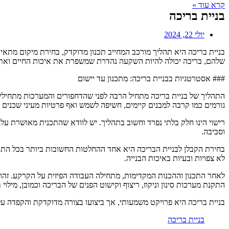
קרא עוד »
בניית בריכה
יולי 22, 2024
בניית בריכה היא תהליך מורכב המחייב תכנון מדוקדק, בחירת מיקום מתאים
שלהם, בריכה יכולה להיות השקעה נהדרת שמשפרת את איכות החיים ואת 
### אסטרטגיות בבניית בריכה: מתכנון עד יישום
התהליך של בניית בריכה מתחיל הרבה לפני שהדחפורים והמערכות מתחילים 
גורמים כמו קרבה למבנים קיימים, חשיפה לשמש ואף פרטיות מעיני שכנים א
רישוי הינו חלק בלתי נפרד וחשוב בתהליך. יש לוודא שהתכנית מאושרת על י
וסביבה.
בחירת הקבלן לבניית הבריכה היא אחד ההחלטות החשובות ביותר בכל התהלי
לא צפויות ובעיות באיכות הבנייה.
לאחר התכנון וההכנות המקדימות, מתחילה העבודה הפיזית על הקרקע. זהו 
התקנת מערכות סינון וניקוז, ריצוף וקישוט הפנים של הבריכה וכמובן, מילוי
בניית בריכה היא פרויקט משמעותי, אך ביצועו בצורה מדוקדקת והקפדה 
בניית בריכה