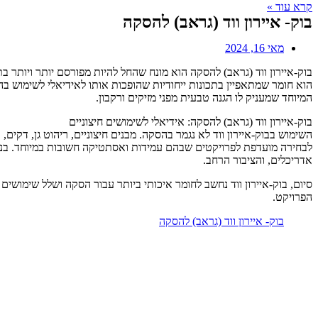
קרא עוד »
בוק- איירון ווד (גראב) להסקה
מאי 16, 2024
בוק-איירון ווד (גראב) להסקה הוא מונח שהחל להיות מפורסם יותר ויותר 
הוא חומר שמתאפיין בתכונות ייחודיות שהופכות אותו לאידיאלי לשימוש בה
המיוחד שמעניק לו הגנה טבעית מפני מזיקים ורקבון.
בוק-איירון ווד (גראב) להסקה: אידיאלי לשימושים חיצוניים
השימוש בבוק-איירון ווד לא נגמר בהסקה. מבנים חיצוניים, ריהוט גן, דקי
לבחירה מועדפת לפרויקטים שבהם עמידות ואסתטיקה חשובות במיוחד. בנוסף
אדריכלים, והציבור הרחב.
סיום, בוק-איירון ווד נחשב לחומר איכותי ביותר עבור הסקה ושלל שימושי
הפרויקט.
בוק- איירון ווד (גראב) להסקה