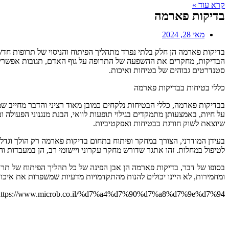
קרא עוד »
בדיקות פארמה
מאי 28, 2024
בדיקות פארמה הן חלק בלתי נפרד מתהליך הפיתוח והניסוי של תרופות חד
הבדיקות, מחקרים את ההשפעה של התרופה על גוף האדם, תגובות אפשריות 
סטנדרטים גבוהים של בטיחות ואיכות.
כללי בטיחות בבדיקות פארמה
בבדיקות פארמה, כללי הבטיחות נלקחים כמובן מאוד רציני והדבר מחייב שמ
על חיות, באמצעותן מתמקדים בגילוי תופעות לוואי, הבנת מנגנוני הפעול
שיוצאת לשוק חורגת בבטיחות ואפקטיביות.
בעידן המודרני, הצורך במחקר ופיתוח בתחום בדיקות פארמה רק הולך וגדל.
לטיפול במחלות. זהו אתגר שדורש מחקר עקרוני ויישומי רב, הן במעבדות 
בסופו של דבר, בדיקות פארמה הן אבן הפינה של כל תהליך הפיתוח של 
ומחמירות, לא היינו יכולים להנות מהתקדמויות מדעיות שמשפרות את איכות
https://www.microb.co.il/%d7%a4%d7%90%d7%a8%d7%9e%d7%94/