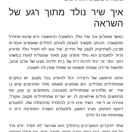
איך שיר נולד מתוך רגע של
השראה
כאשר שואלים איך שיר נולד, התשובה הראשונה היא שהוא מתחיל
מהקשבה. הכותב מקשיב לעצמו, לעולם, למילים שאנשים אומרים
סביבו, לשתיקות, לקצב של החיים. שיר טוב לא תמיד נולד מרעיון
גדול. לפעמים הוא נולד מפרט קטן מאוד שמצליח לגעת במשהו
רחב יותר. זה יכול להיות ריח של בית ילדות, מבט של אדם אהוב,
תחושת פרידה, שמחה פשוטה או שאלה שאין לה תשובה.
הרגע הראשון של היצירה יכול להופיע בכל מקום. יש כותבים
שמתחילים ממילים. הם שומעים משפט אחד ומרגישים שיש בו
שיר. יש מלחינים שמתחילים ממנגינה, מזמזמים קו קטן, ואז
מחפשים מילים שיתאימו לו. יש יוצרים שמתחילים מקצב, אקורד,
אווירה או דימוי. השיר אינו חייב להתחיל מהתחלה שלו. לפעמים
דווקא הפזמון מגיע ראשון, ולפעמים השורה האחרונה היא זו
שפותחת את כל הדרך.
אחד הדברים המעניינים בתהליך הוא שהיוצר לא תמיד יודע מיד
על מה השיר. הוא כותב שורה, מוחק, משנה, חוזר, ואז מגלה שהשיר