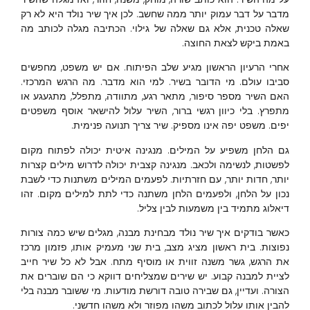
מדבר על דבר עמוק יותר ממה שחשב. לכן איך שיר נולד היא לא רק
שאלה טכנית, אלא גם שאלה של גילוי. הכתיבה מגלה לכותב מה
באמת ביקש לצאת החוצה.
אחרי הרעיון הראשון מגיע שלב הפיתוח. אם יש משפט, מחפשים
סביבו עולם. מי הדובר בשיר. למי הוא מדבר. מה הרגש המרכזי.
האם השיר מספר סיפור, מתאר רגע, מתוודה, מתפלל, מתגעגע או
מתפרץ. בלי כיוון רגשי ברור, השיר עלול להישאר אוסף משפטים
יפים. משפט יפה אינו מספיק. שיר צריך תנועה פנימית.
גם הלחן משפיע על המילים. מנגינה איטית יכולה לפתוח מקום
לפשטות, לנשימה ולכאב. מנגינה קצבית יכולה לדרוש מילים קצרות
יותר, חדות יותר, עם חזרתיות. לפעמים המילים משתנות כדי לשבת
נכון על הלחן, ולפעמים הלחן משתנה כדי לתת למילים מקום. זהו
דיאלוג מתמיד בין משמעות לבין צליל.
כאשר בודקים איך שיר נולד מבחינת מבנה, מגלים שיש כמה צורות
נפוצות. בית ראשון מציג מצב, בית שני מעמיק אותו, פזמון מרכז
את הרגש, גשר משנה זווית או מוסיף מתח. אבל לא כל שיר חייב
לציית למבנה קבוע. יש שירים שמצליחים דווקא כי הם שוברים את
הצורה. ועדיין, גם שבירה טובה דורשת מודעות. מי ששובר מבנה בלי
להבין אותו עלול לכתוב משהו מפוזר ולא משהו חדשני.