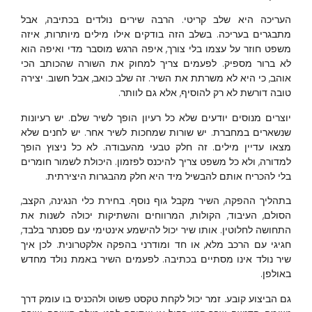
העריכה היא שלב קריטי. הרבה שירים נולדים בכתיבה, אבל
מתבגרים בעריכה. בשלב הזה בודקים אילו מילים מיותרות, איזה
משפט חוזר על עצמו בלי צורך, איפה הרגש מוסבר מדי ואיפה הוא
לא ברור מספיק. לפעמים צריך למחוק את השורה שהכותב הכי
אוהב, כי היא לא משרתת את השיר. זה שלב כואב, אבל חשוב. יצירה
טובה דורשת לא רק להוסיף, אלא גם לוותר.
יוצרים מנוסים יודעים שלא כל רעיון הופך לשיר שלם. יש רעיונות
שנשארים במחברת. יש שורות שמחכות לשיר אחר. יש לחנים שלא
מצאו עדיין מילים. זה חלק טבעי מהעבודה. לא כל ניצוץ הופך
למדורה, ולא כל משפט צריך להיכנס לפזמון. היכולת לשמור חומרים
בלי להכריח אותם להבשיל מיד היא חלק מהבגרות היצירתית.
בתהליך ההפקה, השיר מקבל גוף נוסף. בחירת כלי הנגינה, הקצב,
הסולם, העיבוד, הקולות, המרווחים והשתיקות יכולה לשנות את
התחושה לחלוטין. אותו שיר יכול להישמע אינטימי עם פסנתר בלבד,
חגיגי עם הרכב מלא, או חד ומודרני בהפקה אלקטרונית. לכן איך
שיר נולד אינו מסתיים בכתיבה. לפעמים השיר באמת נולד מחדש
באולפן.
גם הביצוע קובע. זמר יכול לקחת טקסט פשוט ולהכניס בו עומק דרך