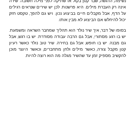
נשימה, הדגשה, שבר קטן בקול או שתיקה לפני מילה חשובה. שירה
אינה רק העברת מילים. היא פרשנות. לכן יש שירים שנראים רגילים
על הדף, אבל מקבלים חיים בביצוע נכון. ויש גם להפך, טקסט חזק
יכול להיחלש אם הביצוע לא מבין אותו.
בסופו של דבר, איך שיר נולד הוא תהליך שמחבר השראה ומשמעת.
יש בו רגע מסתורי, אבל גם הרבה עבודה מסודרת. יש בו רגש, אבל
גם מבנה. יש בו חופש, אבל גם בחירה. שיר טוב נולד כאשר רעיון
קטן מקבל צורה, כאשר מילים ולחן מתחברים, וכאשר היוצר מוכן
להקשיב מספיק זמן עד שהשיר מגלה מה הוא רוצה להיות.