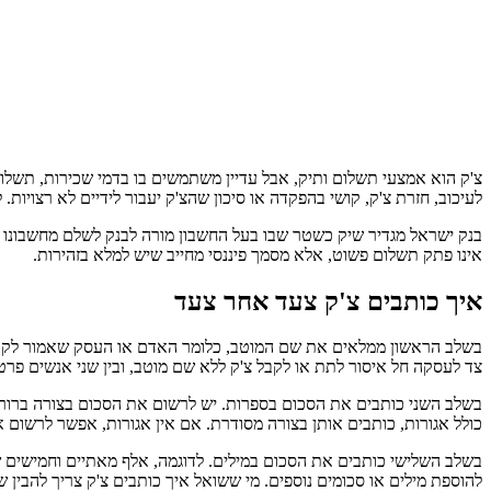
צ'ק הוא אמצעי תשלום ותיק, אבל עדיין משתמשים בו בדמי שכירות, תשלו
לעיכוב, חזרת צ'ק, קושי בהפקדה או סיכון שהצ'ק יעבור לידיים לא רצויות.
בנק ישראל מגדיר שיק כשטר שבו בעל החשבון מורה לבנק לשלם מחשבונו כ
אינו פתק תשלום פשוט, אלא מסמך פיננסי מחייב שיש למלא בזהירות.
איך כותבים צ'ק צעד אחר צעד
בשלב הראשון ממלאים את שם המוטב, כלומר האדם או העסק שאמור לקבל א
צד לעסקה חל איסור לתת או לקבל צ'ק ללא שם מוטב, ובין שני אנשים פרטיים האיסור חל מעל 5,000 שקלים. כאשר לומדים איך כותבים צ
כולל אגורות, כותבים אותן בצורה מסודרת. אם אין אגורות, אפשר לרשום 
בשלב השלישי כותבים את הסכום במילים. לדוגמה, אלף מאתיים וחמישים 
להוספת מילים או סכומים נוספים. מי ששואל איך כותבים צ'ק צריך להבין 