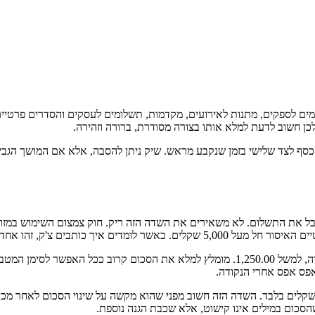
מים לספקים, מתנות לאירועים, מקדמות, תשלומים לעסקים והסדרים פרטיים
 לכן חשוב לדעת למלא אותו בצורה מסודרת, ברורה וזהירה.
סף לצד שלישי בזמן שנקבע מראש. שיק ניתן להסבה, אלא אם המושך הגביל 
ת התשלום. לא משאירים את השדה הזה ריק. חוק צמצום השימוש במזומן כ
'ק, זהו אחד הכללים החשובים ביותר.
בשלב השני כותבים את הסכום בספרות. יש לרשום את הסכום בצורה ברורה, למשל 1,250.00. מומ
אפס אפס אחרי הנקודה.
שקלים בלבד. השדה הזה חשוב מפני שהוא מקשה על שינוי הסכום לאחר מכן
שהסכום במילים אינו קישוט, אלא שכבת הגנה נוספת.