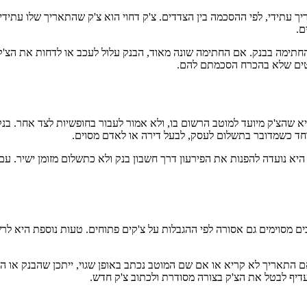
עתידי, לפי ההסכמה בין הצדדים. צ'ק דחוי הוא צ'ק שהתאריך שלו עתידי,
ם.
ימה בבנק. אם החתימה שונה מאוד, הבנק עלול לעכב או לדחות את הצ'ק.
טים שלא בהכרח הסכמתם להם.
 שהצ'ק מיועד למוטב הרשום בו, ולא אמור לעבור בחופשיות לצד אחר. בנק
וחד כשמדובר בתשלום לעסק, לבעל דירה או לאדם מסוים.
היא נועדה להפנות את הפירעון דרך חשבון בנק ולא כתשלום מזומן ישיר. ע
ם מסוימים גם אסורה לפי ההגבלות על צ'קים פתוחים. טעות נוספת היא לרש
 התאריך לא קריא או אם שם המוטב נכתב באופן שגוי, ייתכן שהבנק או המ
דיף לבטל את הצ'ק בצורה מסודרת ולכתוב צ'ק חדש.