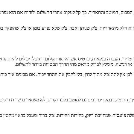
סכום, המוטב והתאריך. כך קל לעקוב אחרי התשלום ולזהות אם הוא נפרע.
א חלק מהאחריות. צ'ק שניתן ואבד, צ'ק שלא נפרע בזמן או צ'ק שהופקד בתא
יידי, העברה בנקאית, כרטיס אשראי או תשלום דיגיטלי יכולים להיות נוחי
 או רגישה, מומלץ לבדוק מראש מהי הדרך הבטוחה ביותר לתשלום.
ן אין לתת צ'ק מתוך לחץ, בלי להבין את ההתחייבות. אם מבינים איך כותבי
ך, חתימה, ובמקרים רבים גם למוטב בלבד וקרוס. לא משאירים שדות ריקים
פעולה פיננסית שמחייבת דיוק, בהירות וזהירות. צ'ק ברור ומוגבל כראוי מקט