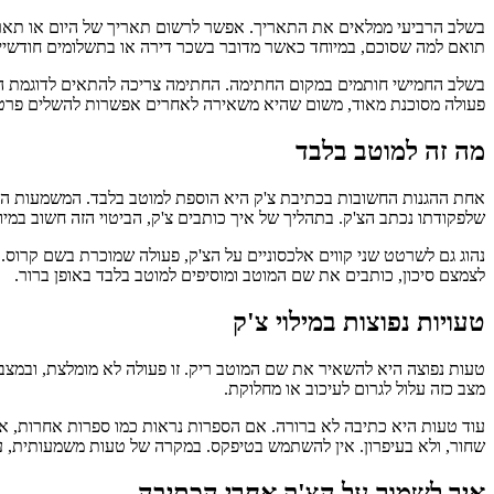
בשלב הרביעי ממלאים את התאריך. אפשר לרשום תאריך של היום או תאריך 
תואם למה שסוכם, במיוחד כאשר מדובר בשכר דירה או בתשלומים חודשיי
בשלב החמישי חותמים במקום החתימה. החתימה צריכה להתאים לדוגמת החת
פעולה מסוכנת מאוד, משום שהיא משאירה לאחרים אפשרות להשלים פר
מה זה למוטב בלבד
אחת ההגנות החשובות בכתיבת צ'ק היא הוספת למוטב בלבד. המשמעות היא
שלפקודתו נכתב הצ'ק. בתהליך של איך כותבים צ'ק, הביטוי הזה חשוב במי
נהוג גם לשרטט שני קווים אלכסוניים על הצ'ק, פעולה שמוכרת בשם קרוס. 
לצמצם סיכון, כותבים את שם המוטב ומוסיפים למוטב בלבד באופן ברור.
טעויות נפוצות במילוי צ'ק
טעות נפוצה היא להשאיר את שם המוטב ריק. זו פעולה לא מומלצת, ובמצבי
מצב כזה עלול לגרום לעיכוב או מחלוקת.
עוד טעות היא כתיבה לא ברורה. אם הספרות נראות כמו ספרות אחרות, אם
שחור, ולא בעיפרון. אין להשתמש בטיפקס. במקרה של טעות משמעותית, ע
איך לשמור על הצ'ק אחרי הכתיבה