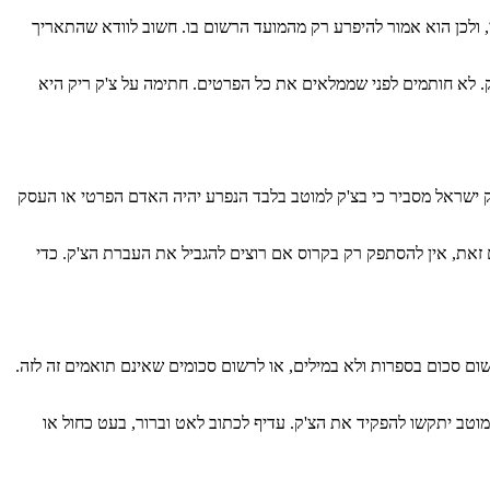
 ולכן הוא אמור להיפרע רק מהמועד הרשום בו. חשוב לוודא שהתאריך
 לא חותמים לפני שממלאים את כל הפרטים. חתימה על צ'ק ריק היא
 ישראל מסביר כי בצ'ק למוטב בלבד הנפרע יהיה האדם הפרטי או העסק
ם זאת, אין להסתפק רק בקרוס אם רוצים להגביל את העברת הצ'ק. כדי
ום סכום בספרות ולא במילים, או לרשום סכומים שאינם תואמים זה לזה.
וטב יתקשו להפקיד את הצ'ק. עדיף לכתוב לאט וברור, בעט כחול או