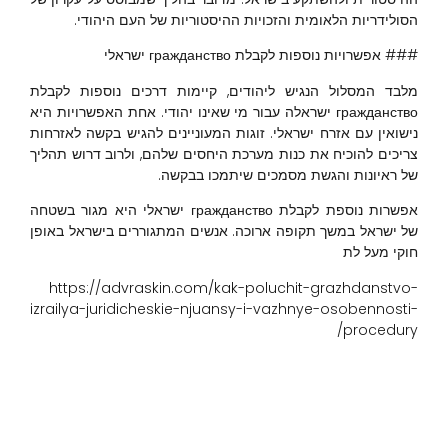
הסולידריות הלאומית והזכויות ההיסטוריות של העם היהודי.
### אפשרויות נוספות לקבלת гражданство ישראלי
מלבד המסלול הנגיש ליהודים, קיימות דרכים נוספות לקבלת
гражданство ישראלה עבור מי שאינו יהודי. אחת האפשרויות היא
נישואין עם אזרח ישראלי. זוגות המעוניינים להגיש בקשה לאזרחות
צריכים להוכיח את כנות מערכת היחסים שלהם, ולרוב דרוש תהליך
של ראיונות והגשת מסמכים שיתמכו בבקשה.
אפשרות נוספת לקבלת гражданство ישראלי היא מגור בשטחה
של ישראל במשך תקופה ארוכה. אנשים המתגוררים בישראל באופן
חוקי מעל לת
https://advraskin.com/kak-poluchit-grazhdanstvo-
izrailya-juridicheskie-njuansy-i-vazhnye-osobennosti-
procedury/